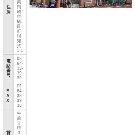
県
住
岡
所
崎
市
橋
目
町
阿
知
賀
1-1
05
電
64-
話
33-
番
39
号
39
05
F
64-
A
33-
X
39
38
午
前
９
時
営
３