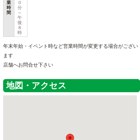
業
０
時
分
間
～
午
後
８
時
年末年始・イベント時など営業時間が変更する場合がござい
ます
店舗へお問合せ下さい
地図・アクセス