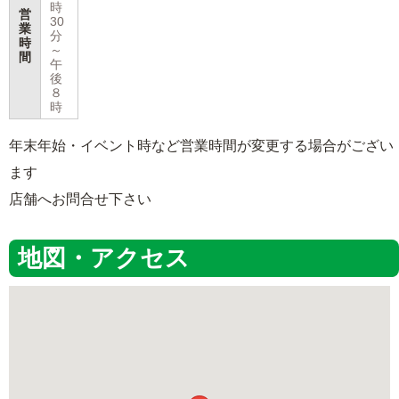
時
営
30
業
分
時
～
間
午
後
８
時
年末年始・イベント時など営業時間が変更する場合がござい
ます
店舗へお問合せ下さい
地図・アクセス