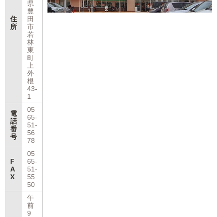
県
豊
住
田
所
市
若
林
東
町
上
外
根
43-
1
05
電
65-
話
51-
番
56
号
78
05
F
65-
A
51-
X
55
50
午
前
9