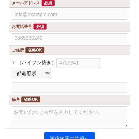
メールアドレス
必須
お電話番号
必須
ご住所
省略OK
都
〒（ハイフン抜き）
道
府
県
備考
省略OK