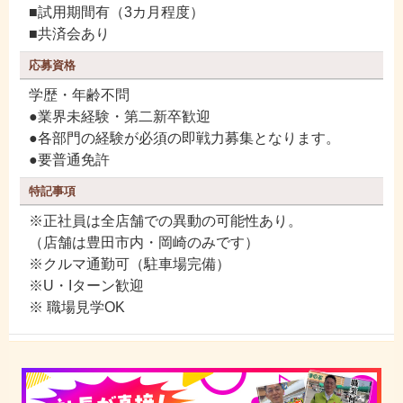
■試用期間有（3カ月程度）
■共済会あり
応募資格
学歴・年齢不問
●業界未経験・第二新卒歓迎
●各部門の経験が必須の即戦力募集となります。
●要普通免許
特記事項
※正社員は全店舗での異動の可能性あり。
（店舗は豊田市内・岡崎のみです）
※クルマ通勤可（駐車場完備）
※U・Iターン歓迎
※ 職場見学OK